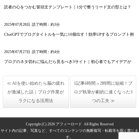
読者の心をつかむ冒頭文テンプレート｜1分で整うリード文の型とは？
2025年07月28日
読了時間：約3分
ChatGPTでブログタイトルを一気に10個出す！効率UPするプロンプト例
2025年07月27日
読了時間：約4分
ブログのネタ切れに悩んだら見るべき3サイト｜初心者でもアイデアが
湧いてくる！
≪ AIを使い始めたら脳の疲れ
1記事6時間→2時間に短縮！ブ
が激減した話｜ブログ作業が
ログ執筆が劇的に速くなった3
ラクになる活用法
つの工夫 ≫
Copyright (C) 2026
アフィーロード
All Rights Reserved
サイト内の記事、写真など、すべてのコンテンツの無断複写・転載等を固く禁じま
す。